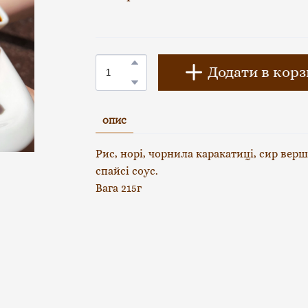
Додати в кор
ОПИС
Рис, норі, чорнила каракатиці, сир верш
спайсі соус.
Вага 215г