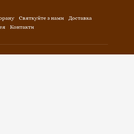
орану
Святкуйте з нами
Доставка
ея
Контакти