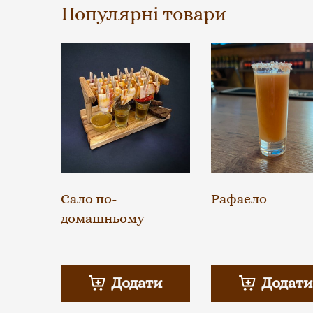
Популярні товари
Сало по-
Рафаело
домашньому
Додати
Додати