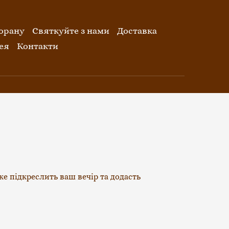
орану
Святкуйте з нами
Доставка
ея
Контакти
е підкреслить ваш вечір та додасть 