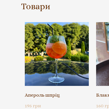
Товари
Апероль шпріц
Блаки
195 грн
160 г