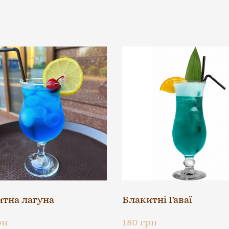
тна лагуна
Блакитні Гаваї
рн
180 грн