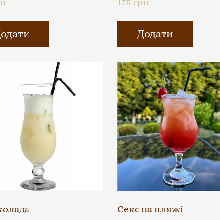
рн
175 грн
одати
Додати
колада
Секс на пляжі