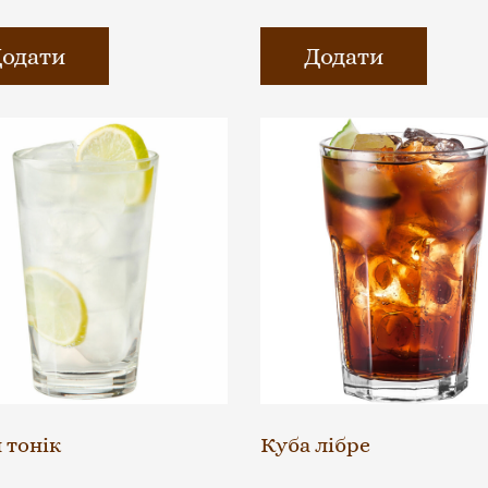
одати
Додати
 тонік
Куба лібре