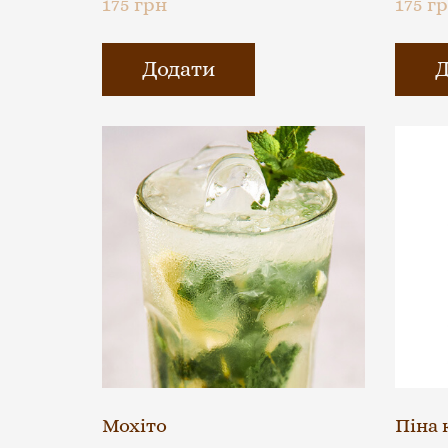
175 грн
175 г
Додати
Д
Мохіто
Піна 