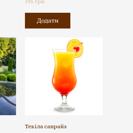
195 грн
Додати
Текіла санрайз