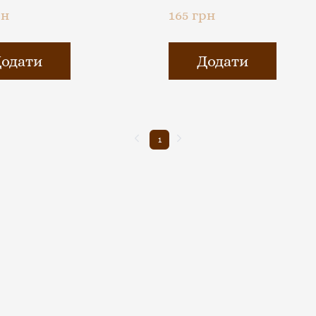
рн
165 грн
одати
Додати
1