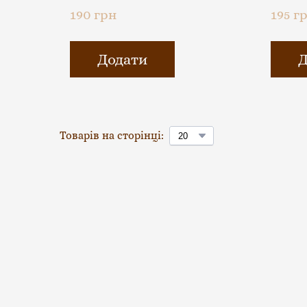
190 грн
195 г
Додати
Д
Товарів на сторінці: