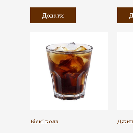
Додати
Д
Віскі кола
Джин