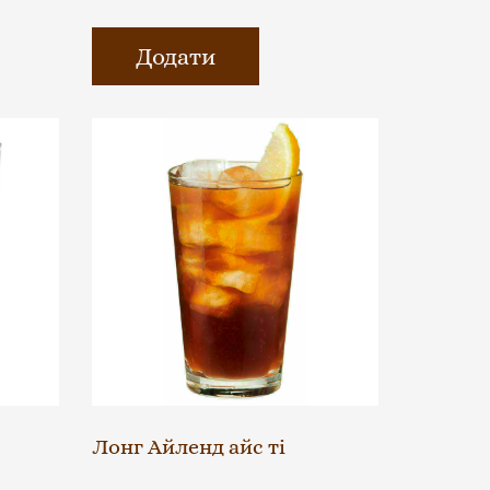
Додати
Лонг Айленд айс ті