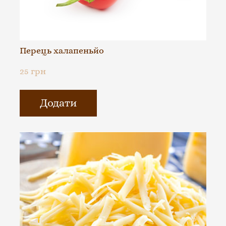
Перець халапеньйо
25 грн
Додати