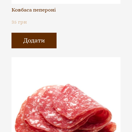
Ковбаса пепероні
35 грн
Додати