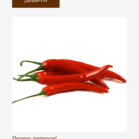
Перець пепероні