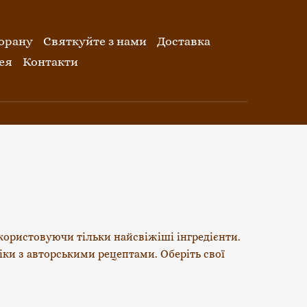
орану
Святкуйте з нами
Доставка
ея
Контакти
ористовуючи тільки найсвіжіші інгредієнти. 
и з авторськими рецептами. Оберіть свої 