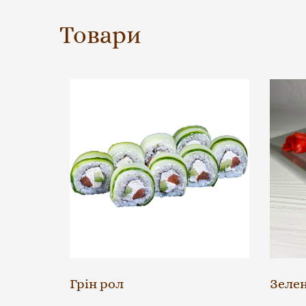
Товари
Грін рол
Зеле