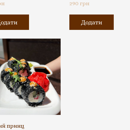
рн
290 грн
одати
Додати
ий принц