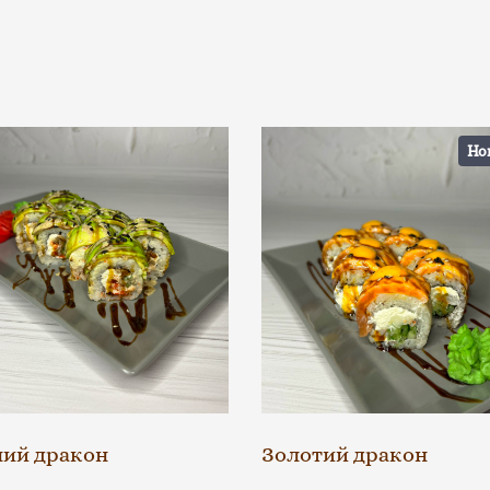
Но
ний дракон
Золотий дракон