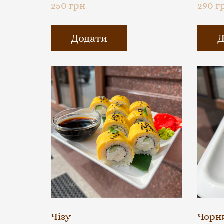
250 грн
290 г
Додати
Д
Чізу
Чорн