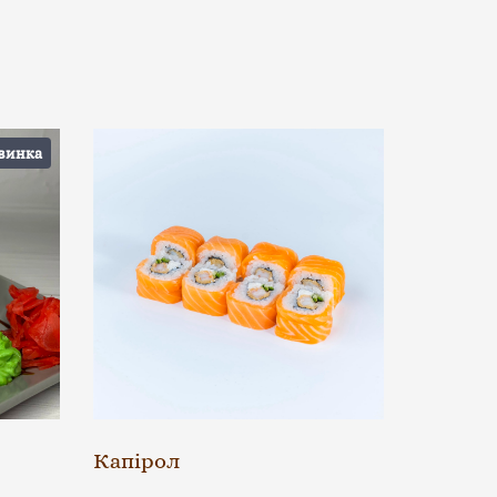
винка
Капірол