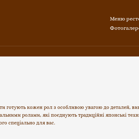
Меню рест
Фотогалер
ти готують кожен рол з особливою увагою до деталей, вик
ними ролами, які поєднують традиційні японські технік
го спеціально для вас.