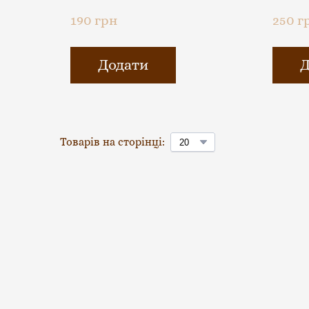
190 грн
250 г
Додати
Д
Товарів на сторінці: