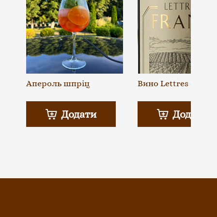
Апероль шпріц
Вино Lettres de Fra
Додати
Додати