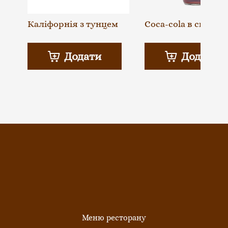
Каліфорнія з тунцем
Coca-cola в склі
Додати
Додати
Меню ресторану