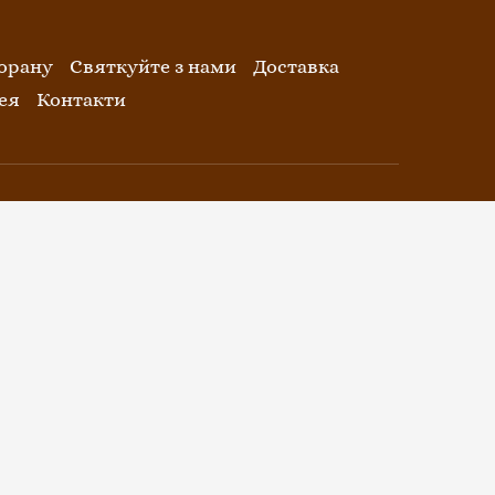
орану
Святкуйте з нами
Доставка
ея
Контакти