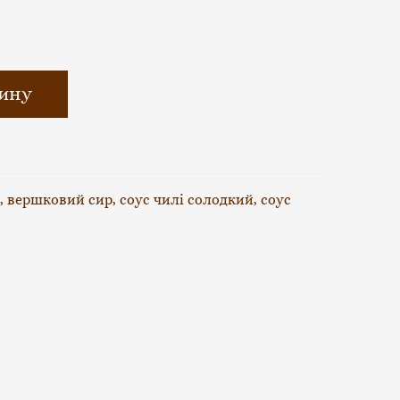
зину
до, вершковий сир, соус чилі солодкий, соус