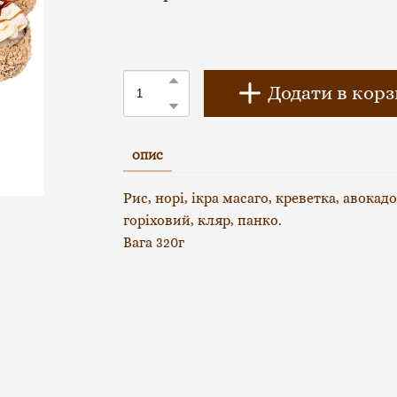
Додати в кор
ОПИС
Рис, норі, ікра масаго, креветка, авока
горіховий, кляр, панко.
Вага 320г