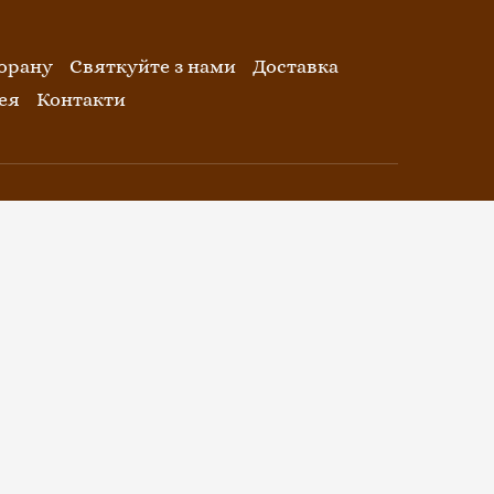
орану
Святкуйте з нами
Доставка
ея
Контакти