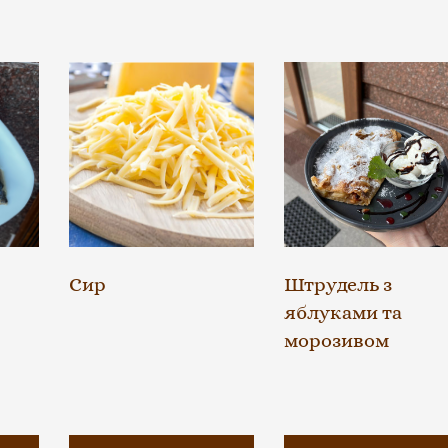
Сир
Штрудель з
яблуками та
морозивом