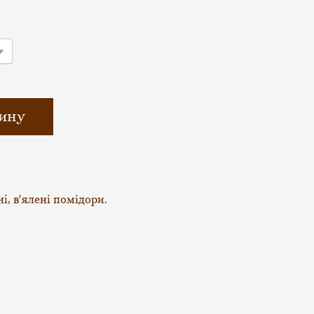
зину
і, в'ялені помідори.