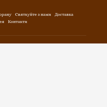
орану
Святкуйте з нами
Доставка
ея
Контакти