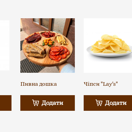
Пивна дошка
Чіпси "Lay's"
Додати
Додати